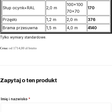
100×100
Słup ocynk+RAL
2,0 m
170
70×70
Przęsło
1,2 m
2,0 m
376
Brama przesuwna
1,5 m
4,0 m
4140
Tylko wymiary standardowe.
Cena:
od 1714,00 zł brutto
Zapytaj o ten produkt
Imię i nazwisko
*