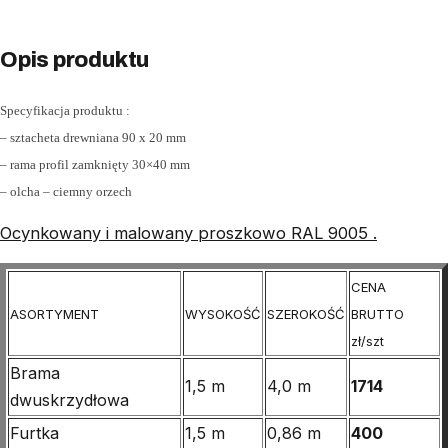
Opis produktu
Specyfikacja produktu :
– sztacheta drewniana 90 x 20 mm
– rama profil zamknięty 30×40 mm
– olcha – ciemny orzech
Ocynkowany i malowany proszkowo RAL 9005 .
CENA
ASORTYMENT
WYSOKOŚĆ
SZEROKOŚĆ
BRUTTO
zł/szt
Brama
1,5 m
4,0 m
1714
dwuskrzydłowa
Furtka
1,5 m
0,86 m
400