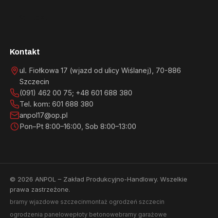
Kontakt
Kontakt
ul. Fiołkowa 17 (wjazd od ulicy Wiślanej)
,
70-886
Szczecin
(091) 462 00 75; +48 601 688 380
Tel. kom: 601 688 380
anpol17@op.pl
Pon–Pt 8:00–16:00, Sob 8:00–13:00
© 2026 ANPOL – Zakład Produkcyjno-Handlowy. Wszelkie
prawa zastrzeżone.
bramy wjazdowe szczecin
montaż ogrodzeń szczecin
ogrodzenia panelowe
płoty betonowe
bramy garażowe