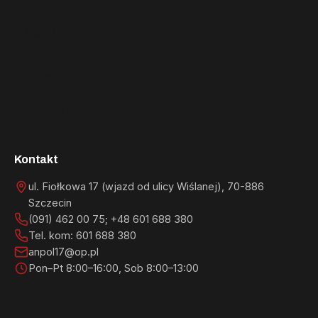
Galeria
Blog
Kontakt
Kontakt
ul. Fiołkowa 17 (wjazd od ulicy Wiślanej)
,
70-886
Szczecin
(091) 462 00 75; +48 601 688 380
Tel. kom: 601 688 380
anpol17@op.pl
Pon–Pt 8:00–16:00, Sob 8:00–13:00