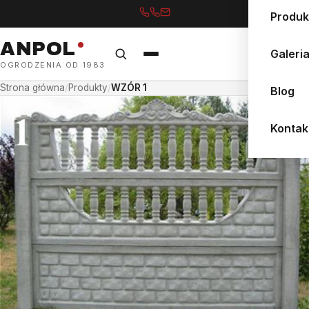
Produk
ANPOL
Galeri
OGRODZENIA OD 1983
Strona główna
/
Produkty
/
WZÓR 1
Blog
Kontak